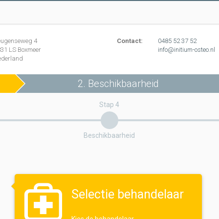
eugenseweg
4
Contact:
0485 52 37 52
831 LS
Boxmeer
info@initium-osteo.nl
ederland
2. Beschikbaarheid
Stap 4
Beschikbaarheid
Selectie behandelaar