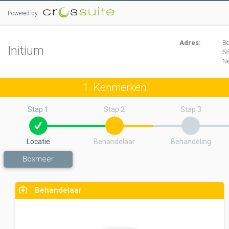
Powered by
Adres:
B
Initium
5
N
1. Kenmerken
Stap 1
Stap 2
Stap 3
Locatie
Behandelaar
Behandeling
Boxmeer
Behandelaar